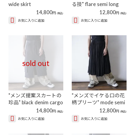
wide skirt
る技" flare semi long
sk…
14,800
12,800
円
円
(税込)
(税込)
お気に入りに追加
お気に入りに追加
sold out
"メンズ提案スカートの
"メンズでイケる口の花
珍品" black denim cargo
柄プリーツ" mode semi
…
lo…
14,800
12,800
円
円
(税込)
(税込)
お気に入りに追加
お気に入りに追加