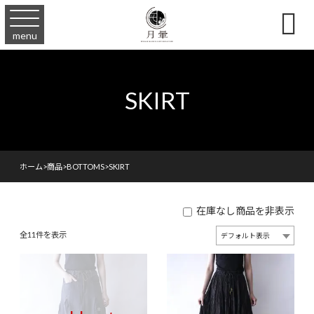

menu
SKIRT
ホーム
>
商品
>
BOTTOMS
>
SKIRT
在庫なし商品を非表示
全11件を表示