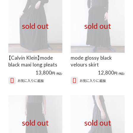
sold out
sold out
【Calvin Klein】mode
mode glossy black
black maxi long pleats
velours skirt
s…
13,800
12,800
円
円
(税込)
(税込)
お気に入りに追加
お気に入りに追加
sold out
sold out