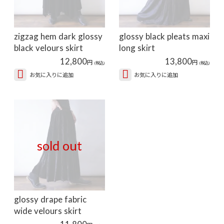
zigzag hem dark glossy
glossy black pleats maxi
black velours skirt
long skirt
12,800
13,800
円
円
(税込)
(税込)
お気に入りに追加
お気に入りに追加
sold out
glossy drape fabric
wide velours skirt
11,800