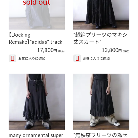
sold out
【Docking
"超絶プリーツのマキシ
Remake】"adidas" track
丈スカート"
pants × blac…
17,800
13,800
円
円
(税込)
(税込)
お気に入りに追加
お気に入りに追加
many ornamental super
"無秩序プリーツの為せ