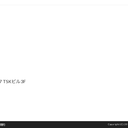
k
 TSKビル3F
規約
Copyright (C