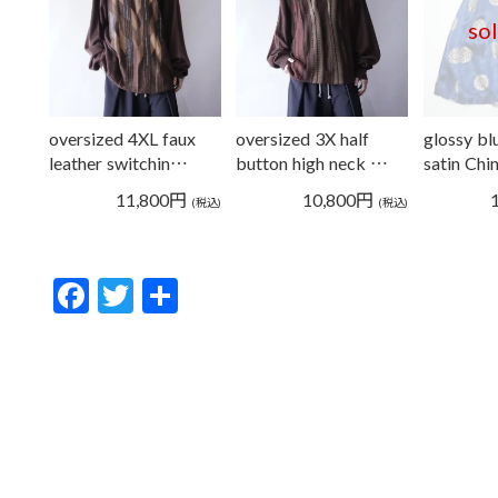
so
oversized 4XL faux
oversized 3X half
glossy bl
leather switchin…
button high neck …
satin Chi
11,800
円
10,800
円
(税込)
(税込)
F
T
共
ac
w
有
e
itt
b
er
o
o