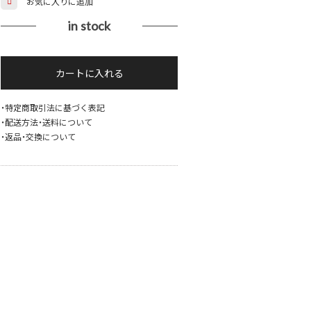
お気に入りに追加
in stock
【送
カートに入れる
料
無
料】
・特定商取引法に基づく表記
・配送方法・送料について
flower
・返品・交換について
pattern
hem
design
velours
×
see-
through
shirt
個