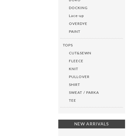
DOCKING
Lace-up
OVERDYE
PAINT
TOPS
CUT&SEWN
FLEECE
KNIT
PULLOVER
SHIRT
SWEAT / PARKA
TEE
NEW ARRIVALS