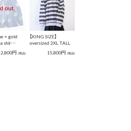
ld out
ue × gold
【KING SIZE】
na shir…
oversized 2XL TALL
wid…
12,800
円
15,800
円
(税込)
(税込)