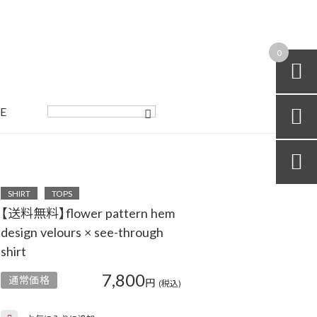
0

E


SHIRT
TOPS
【送料無料】flower pattern hem
design velours × see-through
shirt
7,800
通常価格
円
(税込)