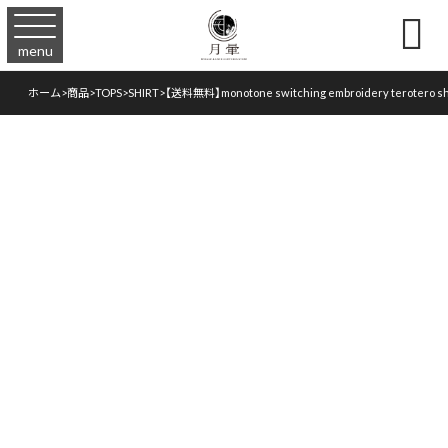

menu
ホーム
>
商品
>
TOPS
>
SHIRT
>
【送料無料】monotone switching embroidery terotero sh