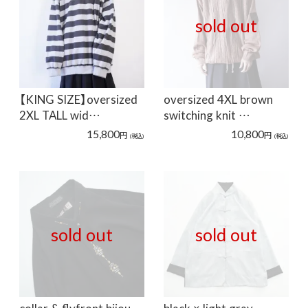
sold out
【KING SIZE】oversized
oversized 4XL brown
2XL TALL wid…
switching knit …
15,800
10,800
円
円
(税込)
(税込)
sold out
sold out