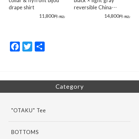
collar & flyfront bijou
black × light gray
drape shirt
reversible China…
11,800
14,800
円
円
(税込)
(税込)
F
T
共
ac
w
有
e
itt
b
er
o
Category
o
k
"OTAKU" Tee
BOTTOMS