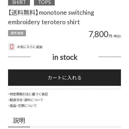
SHIRT
TOPS
【送料無料】monotone switching
embroidery terotero shirt
7,800
通常価格
円
(税込)
お気に入りに追加
in stock
【送
料
カートに入れる
無
料】
・特定商取引法に基づく表記
mon
・配送方法・送料について
swit
・返品・交換について
embr
tero
説明
shirt
個