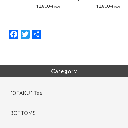
11,800
11,800
円
円
(税込)
(税込)
F
T
共
ac
w
有
e
itt
b
er
o
Category
o
k
"OTAKU" Tee
BOTTOMS