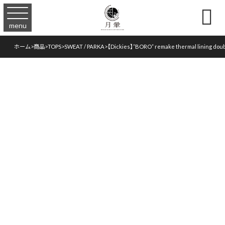

menu
ホーム
>
商品
>
TOPS
>
SWEAT / PARKA
>
【Dickies】”BORO” remake thermal lining doub