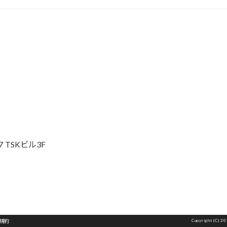
k
 TSKビル3F
規約
Copyright (C