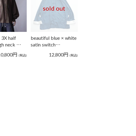
sold out
 3X half
beautiful blue × white
igh neck …
satin switch…
10,800
円
12,800
円
(税込)
(税込)