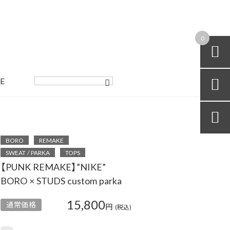
0

E


BORO
REMAKE
SWEAT / PARKA
TOPS
【PUNK REMAKE】”NIKE”
BORO × STUDS custom parka
15,800
通常価格
円
(税込)