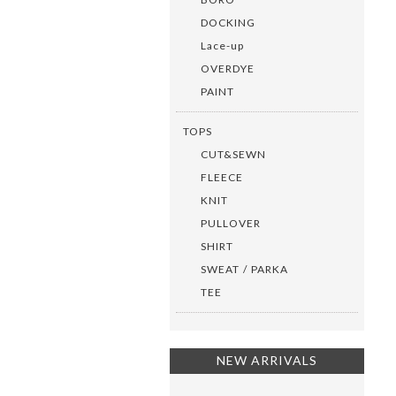
DOCKING
Lace-up
OVERDYE
PAINT
TOPS
CUT&SEWN
FLEECE
KNIT
PULLOVER
SHIRT
SWEAT / PARKA
TEE
NEW ARRIVALS