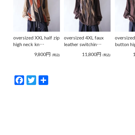
oversized XXL half zip
oversized 4XL faux
oversized
high neck kn…
leather switchin…
button h
9,800
円
11,800
円
(税込)
(税込)
F
T
共
ac
w
有
e
itt
b
er
o
o