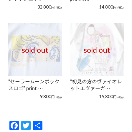
32,800
14,800
円
円
(税込)
(税込)
sold out
sold out
"セーラームーンボック
"初見の方のヴァイオレ
スロゴ" print …
ットエヴァーガ…
9,800
19,800
円
円
(税込)
(税込)
F
T
共