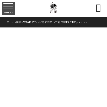

menu
ホーム
>
商品
>
"OTAKU" Tee
>
“あすかのレア面 / VIPER CTR” print tee