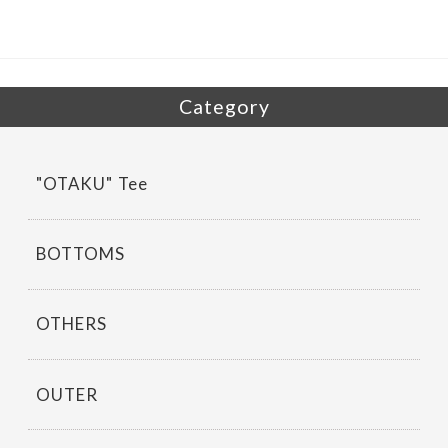
ac
w
有
e
itt
b
er
o
Category
o
k
"OTAKU" Tee
BOTTOMS
OTHERS
OUTER