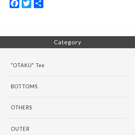
F
T
共
ac
w
有
e
itt
b
er
o
Category
o
k
"OTAKU" Tee
BOTTOMS
OTHERS
OUTER