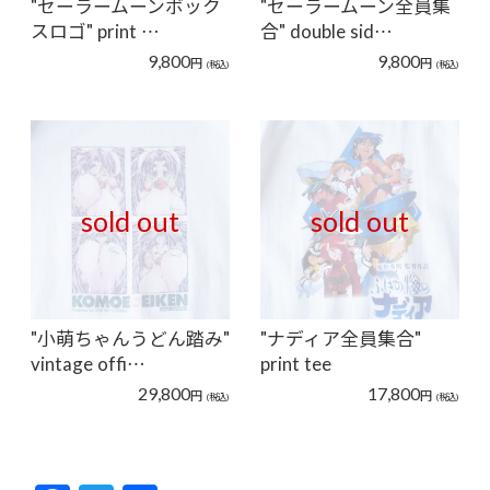
"セーラームーンボック
"セーラームーン全員集
スロゴ" print …
合" double sid…
9,800
9,800
円
円
(税込)
(税込)
sold out
sold out
"小萌ちゃんうどん踏み"
"ナディア全員集合"
vintage offi…
print tee
29,800
17,800
円
円
(税込)
(税込)