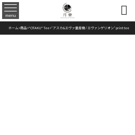

menu
ホーム
>
商品
>
"OTAKU" Tee
>
“アスカ&エヴァ量産機 / エヴァンゲリオン” print tee