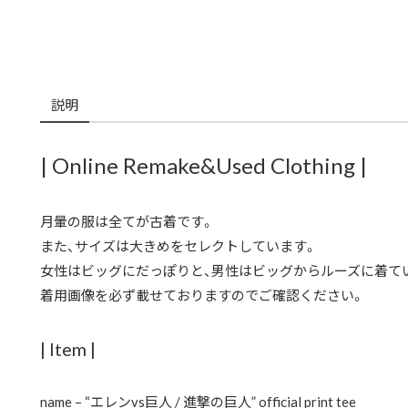
説明
| Online Remake&Used Clothing |
月暈の服は全てが古着です。
また、サイズは大きめをセレクトしています。
女性はビッグにだっぽりと、男性はビッグからルーズに着て
着用画像を必ず載せておりますのでご確認ください。
| Item |
name – “エレンvs巨人 / 進撃の巨人” official print tee