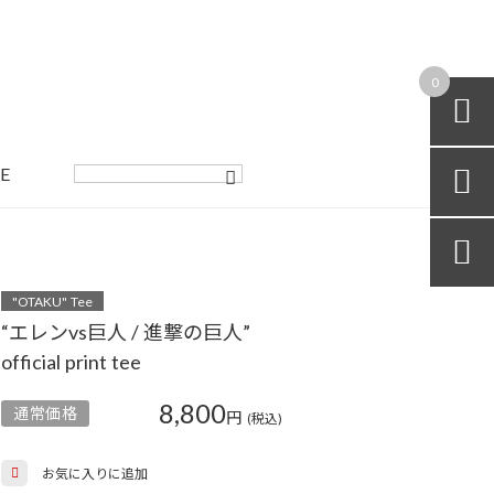
0

E


"OTAKU" Tee
“エレンvs巨人 / 進撃の巨人”
official print tee
8,800
通常価格
円
(税込)
お気に入りに追加