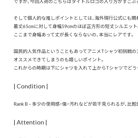
ですが、今回入荷のこちらはタイトルロゴの入り方がすこぶ
そして個人的な推しポイントとしては、海外現行公式にも関
着丈65cmに対して身幅59cmのほぼ正方形の短丈シルエット
ここまで身幅あって丈が長くならないの、本当にレアです。
国民的人気作品ということもあってアニメTシャツ初挑戦の
オススメできてしまうのも嬉しいポイント。
これからの時期は下にシャツを入れて上からTシャツでどう
| Condition |
Rank B – 多少の使用感・傷・汚れなどが若干見られるが、比
| Attention |