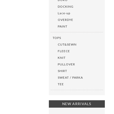
DOCKING
Lace-up
OVERDYE
PAINT
TOPS
CUT&SEWN
FLEECE
KNIT
PULLOVER
SHIRT
SWEAT / PARKA
TEE
NEW ARRIVALS