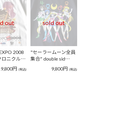
ld out
sold out
EXPO 2008
"セーラームーン全員
クロニクル…
集合" double sid…
19,800
円
9,800
円
(税込)
(税込)