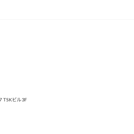
o
k
 TSKビル3F