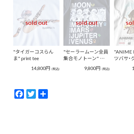
sold out
sold out
so
"タイガーコスらん
"セーラームーン全員
"ANIME 
ま" print tee
集合モノトーン" …
ツバサ・
14,800
円
9,800
円
(税込)
(税込)
F
T
共
ac
w
有
e
itt
b
er
o