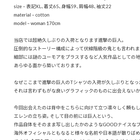
size – 表記XL、着丈65、身幅59、肩幅48、袖丈22
material – cotton
model – woman 170cm
当店では超絶久しぶりの入荷となります進撃の巨人。
圧倒的なストーリー構成によって伏線階級の鬼とも言われま
細部には謎のユーモアをプラスするなど人気作品としての
あらゆる面から築いております。
なぜここまで進撃の巨人のTシャツの入荷が久しぶりとなっ
それは言わずもがな良いグラフィックのものに出会えないか
今回出会えたのは背中をこちらに向けて立つ凛々しく頼も
エレンの立ち姿。そして目の前には巨人という、
作品自体をそのまま写し出したかのようなGOODナイスな
海外オフィシャルともなると様々な名前や日本語が散りば