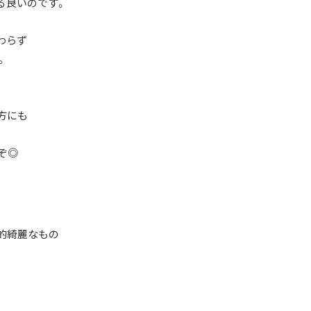
る良いのです。
わらず
。
方にも
ぞ◎
較的綺麗なもの