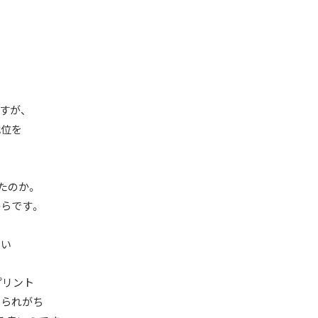
すが、
地位を
たのか。
らです。
しい
プリント
められがち