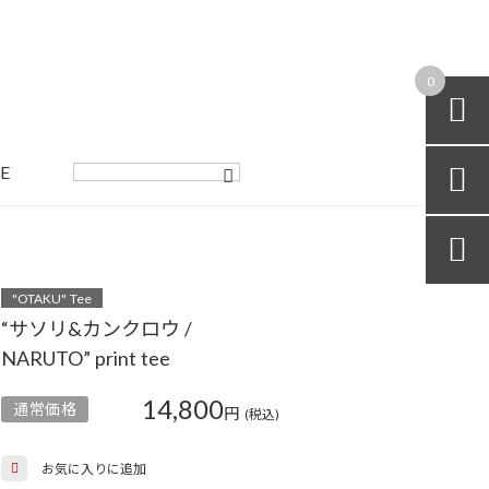
0

E


"OTAKU" Tee
“サソリ&カンクロウ /
NARUTO” print tee
14,800
通常価格
円
(税込)
お気に入りに追加