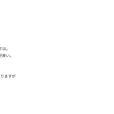
では。
好良い。
ありますが