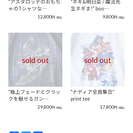
"アスタロッテのおもち
"ネギ&明日菜 / 魔法先
ゃのTシャツな…
生ネギま!" boo…
12,800
9,800
円
円
(税込)
(税込)
sold out
sold out
"極上フェードとクラッ
"ナディア全員集合"
クを魅せるガン…
print tee
29,800
17,800
円
円
(税込)
(税込)