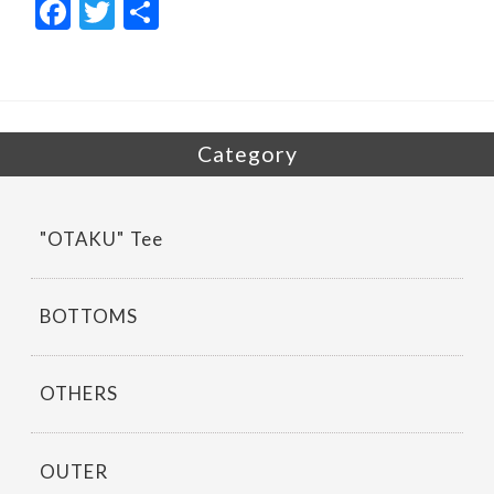
F
T
共
ac
w
有
e
itt
b
er
o
Category
o
k
"OTAKU" Tee
BOTTOMS
OTHERS
OUTER