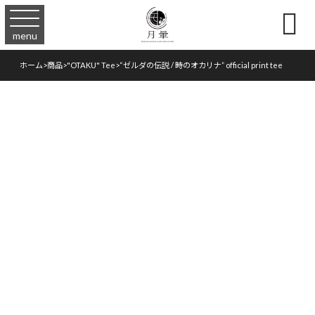

menu
ホーム
>
商品
>
"OTAKU" Tee
>
“ゼルダの伝説 / 時のオカリナ” official print tee