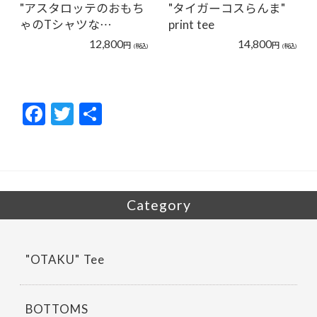
"アスタロッテのおもち
"タイガーコスらんま"
ゃのTシャツな…
print tee
12,800
14,800
円
円
(税込)
(税込)
F
T
共
ac
w
有
e
itt
b
er
o
Category
o
k
"OTAKU" Tee
BOTTOMS