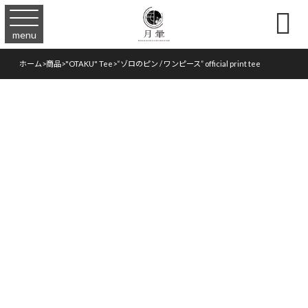

menu
ホーム
>
商品
>
"OTAKU" Tee
>
“ゾロのピン / ワンピース” official print tee