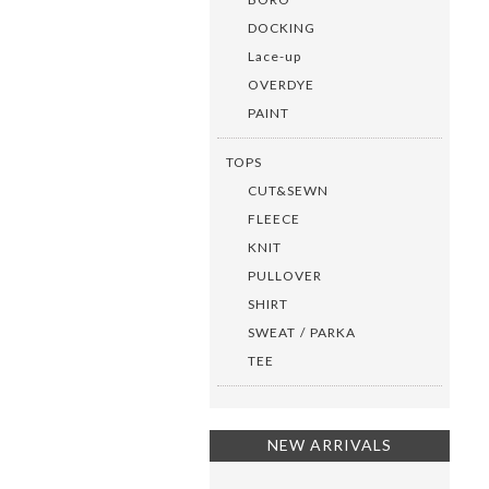
DOCKING
Lace-up
OVERDYE
PAINT
TOPS
CUT&SEWN
FLEECE
KNIT
PULLOVER
SHIRT
SWEAT / PARKA
TEE
NEW ARRIVALS