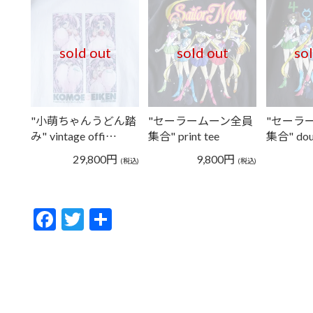
sold out
sold out
so
"小萌ちゃんうどん踏
"セーラームーン全員
"セーラ
み" vintage offi…
集合" print tee
集合" dou
29,800
円
9,800
円
(税込)
(税込)
F
T
共
ac
w
有
e
itt
b
er
o