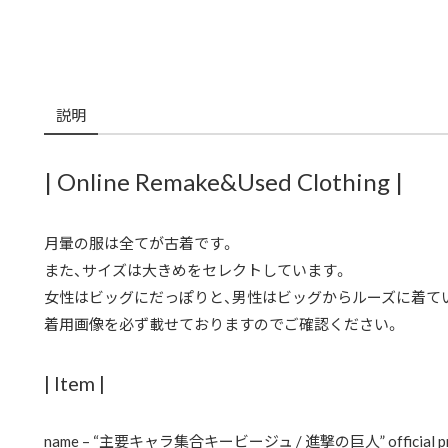
説明
| Online Remake&Used Clothing |
月暈の服は全てが古着です。
また、サイズは大きめをセレクトしています。
女性はビッグにだっぽりと、男性はビッグからルーズに着て
着用画像を必ず載せておりますのでご確認ください。
| Item |
name – “主要キャラ集合キービージュ / 進撃の巨人” official pri