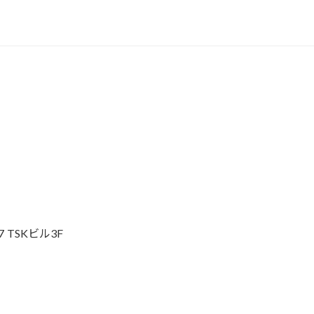
o
k
 TSKビル3F