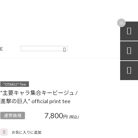
0

E


"OTAKU" Tee
“主要キャラ集合キービージュ /
進撃の巨人” official print tee
7,800
通常価格
円
(税込)
お気に入りに追加