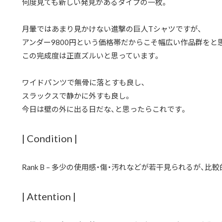
何度見ても新しい発見があるタイプの一枚。
月暈ではあまり見かけない進撃の巨人Tシャツですが、
アンダー9800円という価格帯だからこそ幅広い作品群をと
この完成度は正直ズルいと思っています。
ワイドパンツで無骨に落とすも良し、
スラックスで静かに外すも良し。
今日は壁の外に出る日だな、と思ったらこれです。
| Condition |
Rank B – 多少の使用感・傷・汚れなどが若干見られるが、比
| Attention |