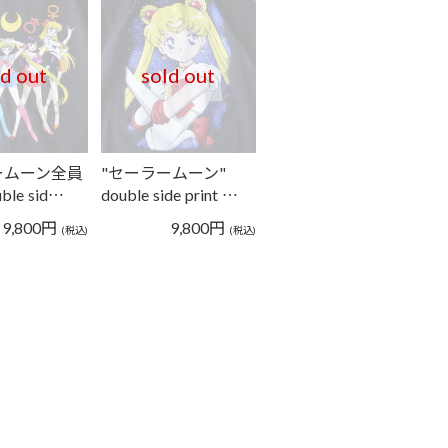
ld out
sold out
ームーン全員
"セーラームーン"
ble sid…
double side print …
9,800
円
9,800
円
(税込)
(税込)