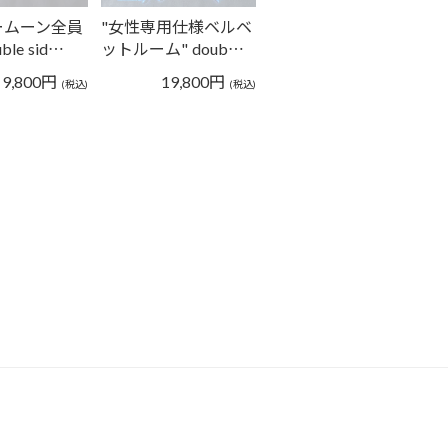
ームーン全員
"女性専用仕様ベルベ
ble sid…
ットルーム" doub…
9,800
円
19,800
円
(税込)
(税込)