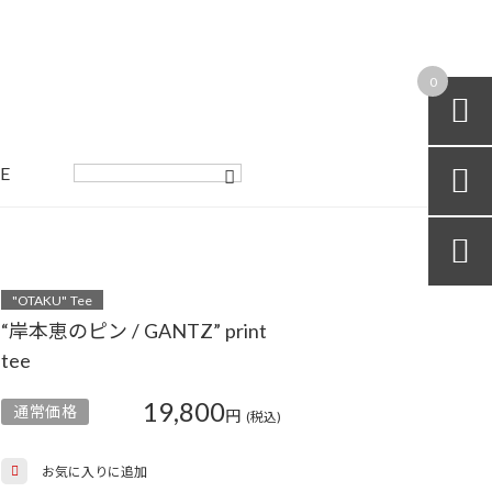
0

E


"OTAKU" Tee
“岸本恵のピン / GANTZ” print
tee
19,800
通常価格
円
(税込)
お気に入りに追加