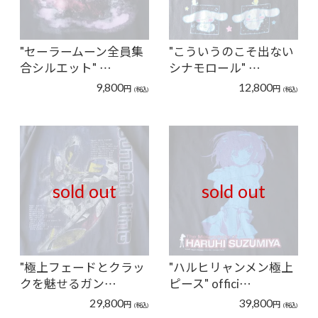
"セーラームーン全員集
"こういうのこそ出ない
合シルエット" …
シナモロール" …
9,800
12,800
円
円
(税込)
(税込)
sold out
sold out
"極上フェードとクラッ
"ハルヒリャンメン極上
クを魅せるガン…
ピース" offici…
29,800
39,800
円
円
(税込)
(税込)