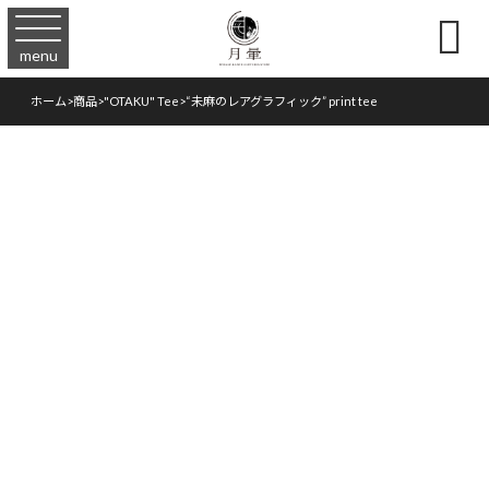

menu
ホーム
>
商品
>
"OTAKU" Tee
>
“未麻のレアグラフィック” print tee