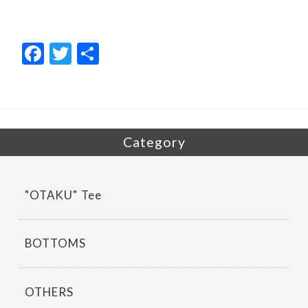
F
T
共
ac
w
有
e
itt
b
er
o
Category
o
k
"OTAKU" Tee
BOTTOMS
OTHERS