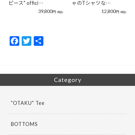
ピース" offici…
ゃのTシャツな…
39,800
12,800
円
円
(税込)
(税込)
F
T
共
ac
w
有
e
itt
b
er
o
Category
o
k
"OTAKU" Tee
BOTTOMS