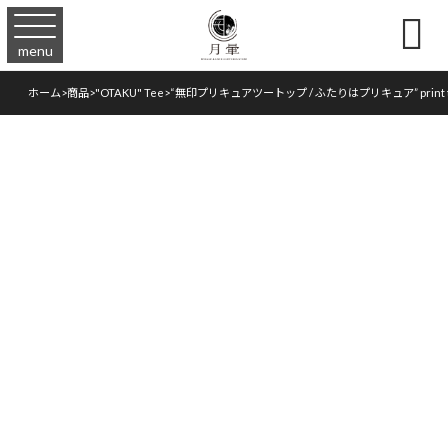

menu
ホーム
>
商品
>
"OTAKU" Tee
>
“無印プリキュアツートップ / ふたりはプリキュア” print 