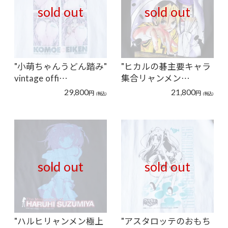
sold out
sold out
"小萌ちゃんうどん踏み"
"ヒカルの碁主要キャラ
vintage offi…
集合リャンメン…
29,800
21,800
円
円
(税込)
(税込)
sold out
sold out
"ハルヒリャンメン極上
"アスタロッテのおもち