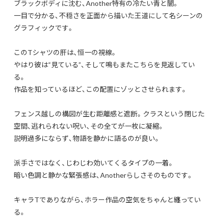
ブラックボディに沈む、Another特有の冷たい青と闇。
一目で分かる、不穏さを正面から描いた王道にして名シーンの
グラフィックです。
このTシャツの肝は、恒一の視線。
やはり彼は“見ている”、そして鳴もまたこちらを見返してい
る。
作品を知っているほど、この配置にゾッとさせられます。
フェンス越しの構図が生む距離感と遮断。クラスという閉じた
空間、逃れられない呪い、その全てが一枚に凝縮。
説明過多にならず、物語を静かに語るのが良い。
派手さではなく、じわじわ効いてくるタイプの一着。
暗い色調と静かな緊張感は、Anotherらしさそのものです。
キャラTでありながら、ホラー作品の空気をちゃんと纏ってい
る。