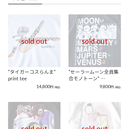
sold out
sold out
"タイガーコスらんま"
"セーラームーン全員集
print tee
合モノトーン" …
14,800
9,800
円
円
(税込)
(税込)
sold out
sold out