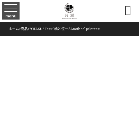

menu
ホーム
>
商品
>
"OTAKU" Tee
>
“鳴と恒一 / Another” print tee