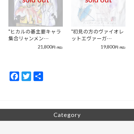
"ヒカルの碁主要キャラ
"初見の方のヴァイオレ
集合リャンメン…
ットエヴァーガ…
21,800
19,800
円
円
(税込)
(税込)
F
T
共
ac
w
有
e
itt
b
er
o
Category
o
k