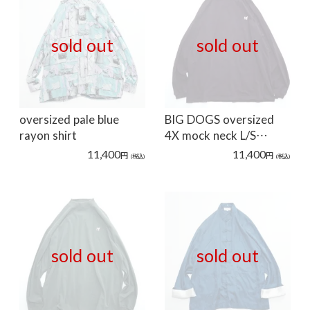
sold out
sold out
oversized pale blue
BIG DOGS oversized
rayon shirt
4X mock neck L/S…
11,400
11,400
円
円
(税込)
(税込)
sold out
sold out