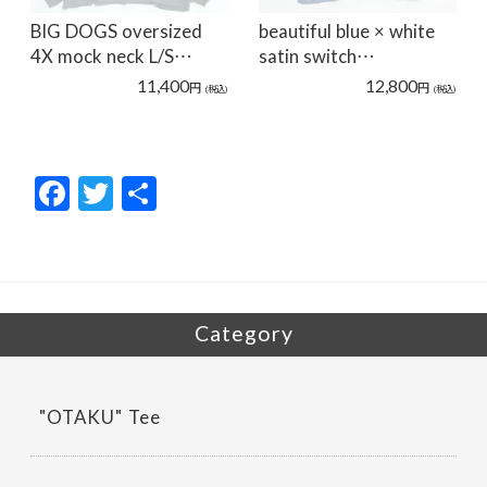
BIG DOGS oversized
beautiful blue × white
4X mock neck L/S…
satin switch…
11,400
12,800
円
円
(税込)
(税込)
F
T
共
ac
w
有
e
itt
b
er
o
Category
o
k
"OTAKU" Tee