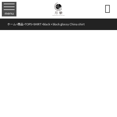

menu
ホーム
>
商品
>
TOPS
>
SHIRT
>
black × black glossy China shirt