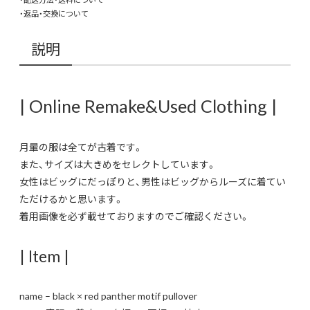
×
・返品・交換について
red
pant
説明
moti
pull
個
| Online Remake&Used Clothing |
月暈の服は全てが古着です。
また、サイズは大きめをセレクトしています。
女性はビッグにだっぽりと、男性はビッグからルーズに着てい
ただけるかと思います。
着用画像を必ず載せておりますのでご確認ください。
| Item |
name – black × red panther motif pullover