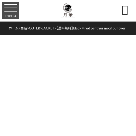

menu
ホーム
>
商品
>
OUTER
>
JACKET
>
【送料無料】black × red panther motif pullover