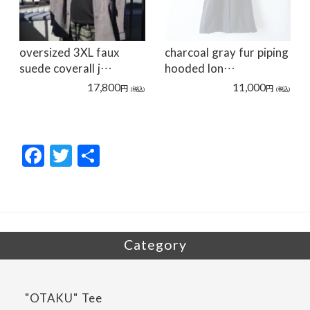
oversized 3XL faux
charcoal gray fur piping
suede coverall j…
hooded lon…
17,800
11,000
円
円
(税込)
(税込)
F
T
共
ac
w
有
e
itt
b
er
o
Category
o
k
"OTAKU" Tee