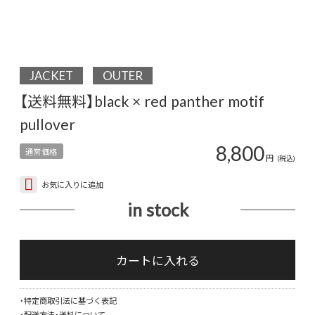
JACKET
OUTER
【送料無料】black × red panther motif
pullover
8,800
通常価格
円
(税込)
お気に入りに追加
in stock
【送
料
カートに入れる
無
料】
・特定商取引法に基づく表記
blac
・配送方法・送料について