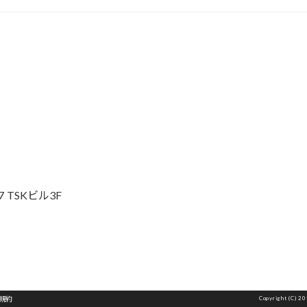
k
 TSKビル3F
規約
Copyright (C