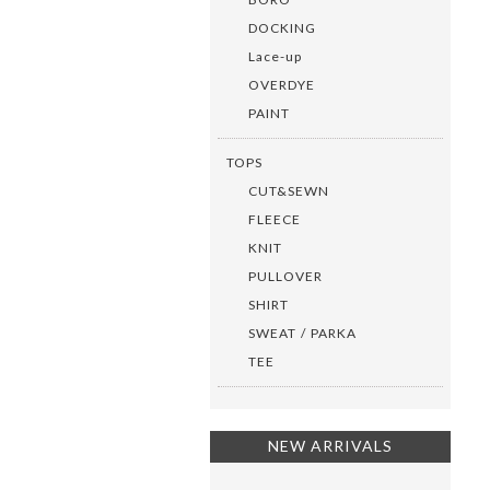
DOCKING
Lace-up
OVERDYE
PAINT
TOPS
CUT&SEWN
FLEECE
KNIT
PULLOVER
SHIRT
SWEAT / PARKA
TEE
NEW ARRIVALS