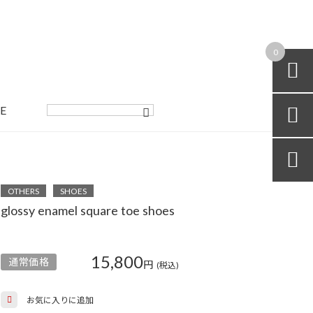
0

E


OTHERS
SHOES
glossy enamel square toe shoes
15,800
通常価格
円
(税込)
お気に入りに追加