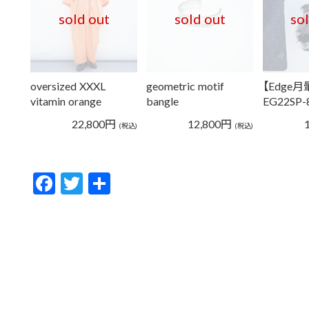
sold out
sold out
so
oversized XXXL
geometric motif
【Edge
vitamin orange
bangle
EG22SP-
color…
22,800
円
12,800
円
(税込)
(税込)
F
T
共
ac
w
有
e
itt
b
er
o
o