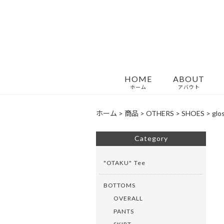
HOME
ABOUT
ホーム
アバウト
ホーム
>
商品
>
OTHERS
>
SHOES
>
glo
Category
"OTAKU" Tee
BOTTOMS
OVERALL
PANTS