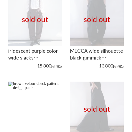
sold out
sold out
iridescent purple color
MECCA wide silhouette
wide slacks…
black gimmick…
15,800
13,800
円
円
(税込)
(税込)
sold out