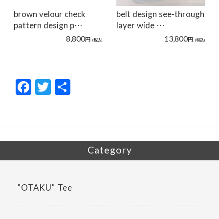
brown velour check
belt design see-through
pattern design p…
layer wide …
8,800
13,800
円
円
(税込)
(税込)
F
T
共
ac
w
有
e
itt
b
er
o
Category
o
k
"OTAKU" Tee