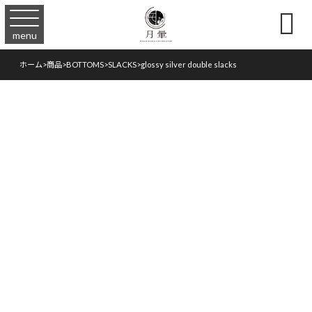

menu
ホーム
>
商品
>
BOTTOMS
>
SLACKS
>
glossy silver double slacks