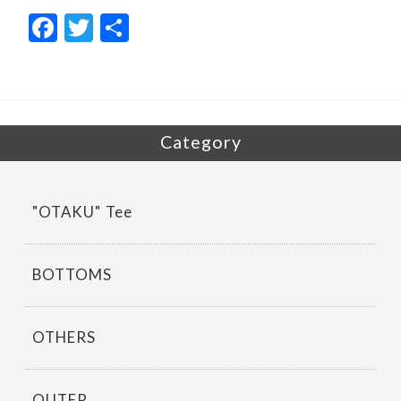
F
T
共
ac
w
有
e
itt
b
er
o
Category
o
k
"OTAKU" Tee
BOTTOMS
OTHERS
OUTER