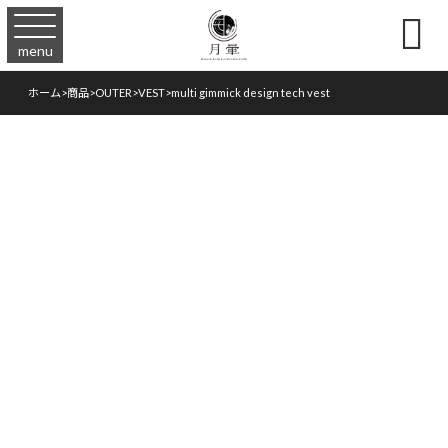

menu
ホーム
>
商品
>
OUTER
>
VEST
>
multi gimmick design tech vest