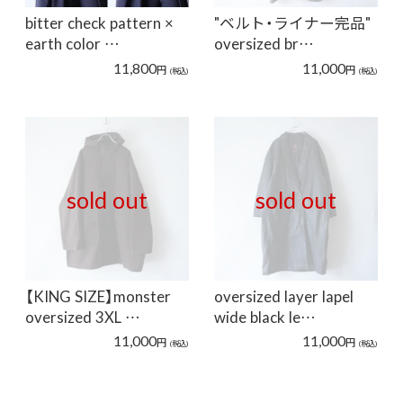
bitter check pattern ×
"ベルト・ライナー完品"
earth color …
oversized br…
11,800
11,000
円
円
(税込)
(税込)
sold out
sold out
【KING SIZE】monster
oversized layer lapel
oversized 3XL …
wide black le…
11,000
11,000
円
円
(税込)
(税込)