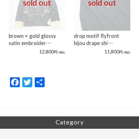
sold out
sold out
brown × gold glossy
drop motif flyfront
satin embroider…
bijou drape shi…
12,800
11,800
円
円
(税込)
(税込)
F
T
共
ac
w
有
e
itt
b
er
o
Category
o