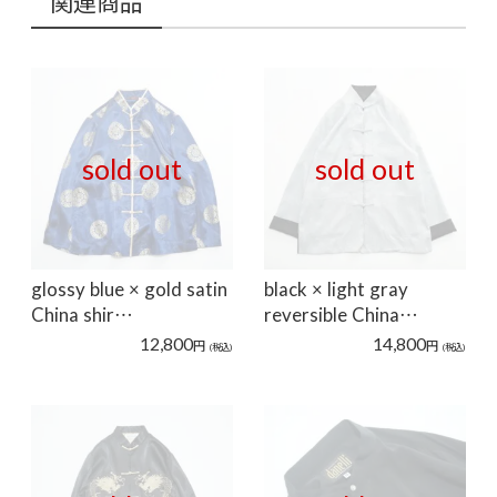
関連商品
sold out
sold out
glossy blue × gold satin
black × light gray
China shir…
reversible China…
12,800
14,800
円
円
(税込)
(税込)