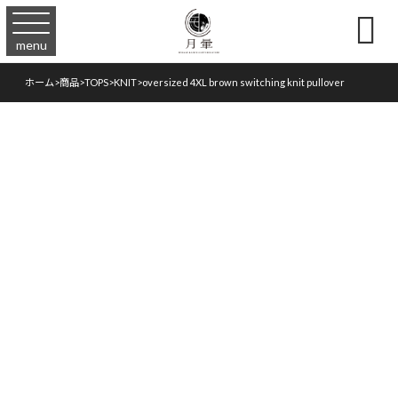

menu
ホーム
>
商品
>
TOPS
>
KNIT
>
oversized 4XL brown switching knit pullover