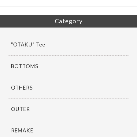
e
itt
b
er
o
Category
o
k
"OTAKU" Tee
BOTTOMS
OTHERS
OUTER
REMAKE