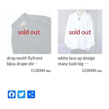
sold out
sold out
drop motif flyfront
white lace up design
bijou drape shi…
many tuck big …
11,800
12,800
円
円
(税込)
(税込)
F
T
共
ac
w
有