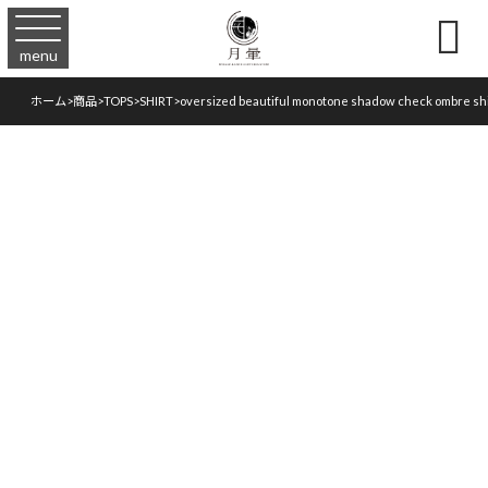

menu
ホーム
>
商品
>
TOPS
>
SHIRT
>
oversized beautiful monotone shadow check ombre shi