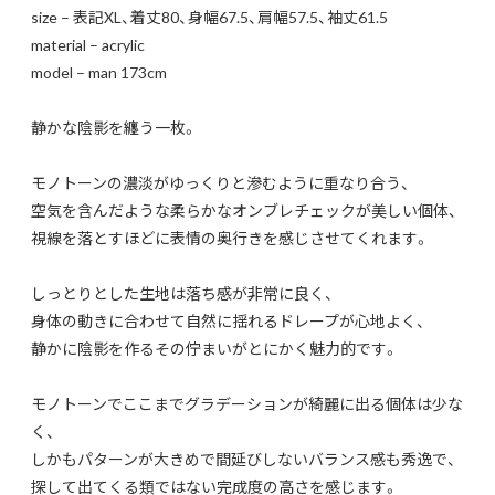
size – 表記XL、着丈80、身幅67.5、肩幅57.5、袖丈61.5
material – acrylic
model – man 173cm
静かな陰影を纏う一枚。
モノトーンの濃淡がゆっくりと滲むように重なり合う、
空気を含んだような柔らかなオンブレチェックが美しい個体、
視線を落とすほどに表情の奥行きを感じさせてくれます。
しっとりとした生地は落ち感が非常に良く、
身体の動きに合わせて自然に揺れるドレープが心地よく、
静かに陰影を作るその佇まいがとにかく魅力的です。
モノトーンでここまでグラデーションが綺麗に出る個体は少な
く、
しかもパターンが大きめで間延びしないバランス感も秀逸で、
探して出てくる類ではない完成度の高さを感じます。