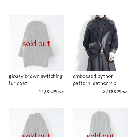
sold out
glossy brown switching
embossed python
fur coat
pattern leather × b…
11,000
22,800
円
円
(税込)
(税込)
sold out
sold out