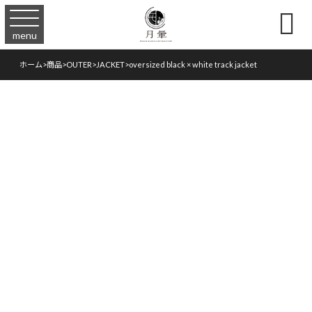

menu
ホーム
>
商品
>
OUTER
>
JACKET
>
oversized black × white track jacket