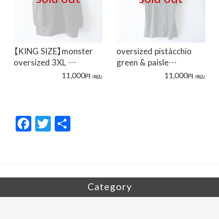
【KING SIZE】monster
oversized pistàcchio
oversized 3XL …
green & paisle…
11,000
11,000
円
円
(税込)
(税込)
F
T
共
ac
w
有
e
itt
b
er
o
Category
o
k