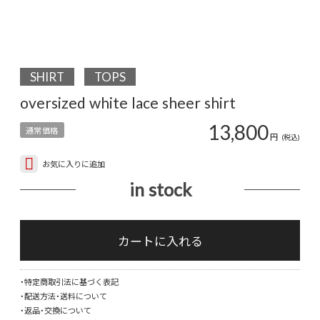
SHIRT
TOPS
oversized white lace sheer shirt
13,800
通常価格
円
(税込)
お気に入りに追加
in stock
over
whit
カートに入れる
lace
shee
・特定商取引法に基づく表記
shirt
・配送方法・送料について
個
・返品・交換について