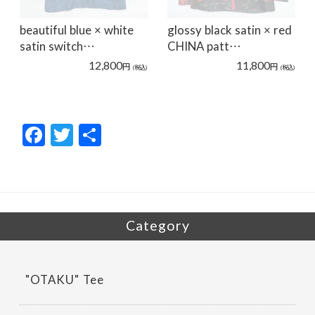
beautiful blue × white
glossy black satin × red
satin switch…
CHINA patt…
12,800
11,800
円
円
(税込)
(税込)
F
T
共
ac
w
有
e
itt
b
er
o
Category
o
k
"OTAKU" Tee