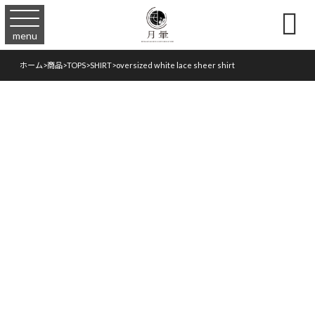

menu
ホーム
>
商品
>
TOPS
>
SHIRT
>
oversized white lace sheer shirt