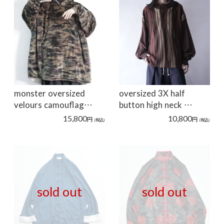
monster oversized
oversized 3X half
velours camouflag…
button high neck …
15,800
10,800
円
円
(税込)
(税込)
sold out
sold out