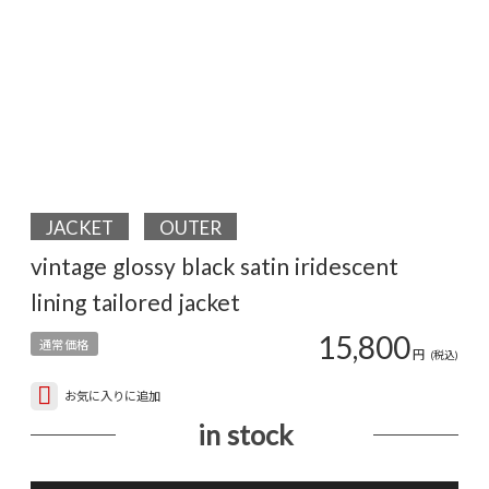
JACKET
OUTER
vintage glossy black satin iridescent
lining tailored jacket
15,800
通常価格
円
(税込)
お気に入りに追加
in stock
vint