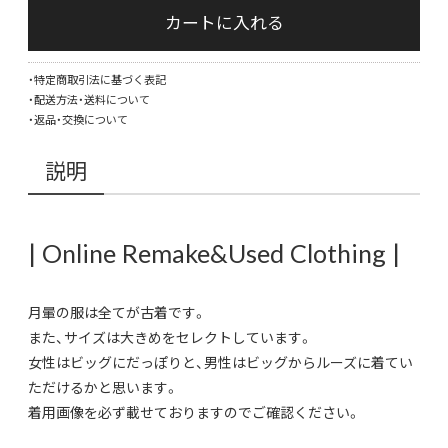
glos
カートに入れる
blac
sati
・特定商取引法に基づく表記
irid
・配送方法・送料について
linin
・返品・交換について
tail
jack
説明
個
| Online Remake&Used Clothing |
月暈の服は全てが古着です。
また、サイズは大きめをセレクトしています。
女性はビッグにだっぽりと、男性はビッグからルーズに着てい
ただけるかと思います。
着用画像を必ず載せておりますのでご確認ください。