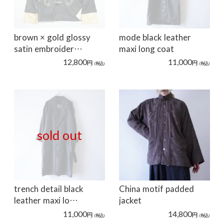
brown × gold glossy
mode black leather
satin embroider…
maxi long coat
12,800
11,000
円
円
(税込)
(税込)
sold out
trench detail black
China motif padded
leather maxi lo…
jacket
11,000
14,800
円
円
(税込)
(税込)