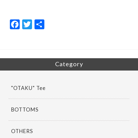
F
T
共
ac
w
有
e
itt
b
er
o
Category
o
k
"OTAKU" Tee
BOTTOMS
OTHERS