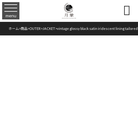

menu
ホーム
>
商品
>
OUTER
>
JACKET
>
vintage glossy black satin iridescent lining tailored