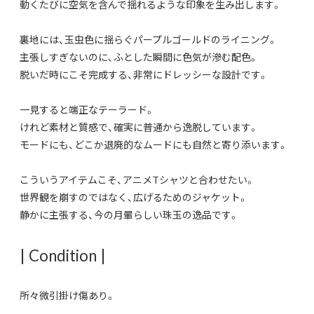
動くたびに空気を含んで揺れるような印象を生み出します。
裏地には、玉虫色に揺らぐパープルゴールドのライニング。
主張しすぎないのに、ふとした瞬間に色気が滲む配色。
脱いだ時にこそ完成する、非常にドレッシーな設計です。
一見すると端正なテーラード。
けれど素材と質感で、確実に普通から逸脱しています。
モードにも、どこか退廃的なムードにも自然と寄り添います。
こういうアイテムこそ、アニメTシャツと合わせたい。
世界観を崩すのではなく、広げるためのジャケット。
静かに主張する、今の月暈らしい珠玉の逸品です。
| Condition |
所々微引掛け傷あり。