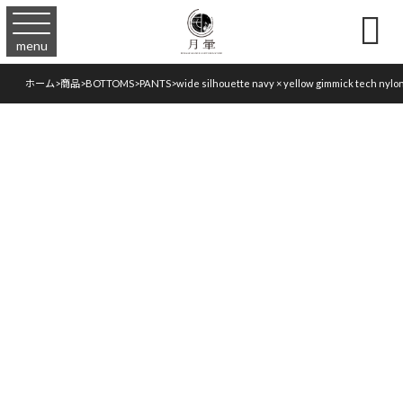

menu
ホーム
>
商品
>
BOTTOMS
>
PANTS
>
wide silhouette navy × yellow gimmick tech nylo