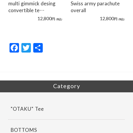
multi gimmick desing
Swiss army parachute
convertible te…
overall
12,800
12,800
円
円
(税込)
(税込)
F
T
共
ac
w
有
e
itt
b
er
o
Category
o
k
"OTAKU" Tee
BOTTOMS