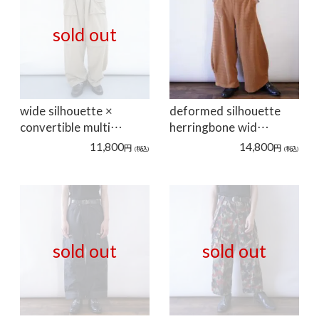
sold out
wide silhouette ×
deformed silhouette
convertible multi…
herringbone wid…
11,800
14,800
円
円
(税込)
(税込)
sold out
sold out