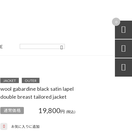
0

E


JACKET
OUTER
wool gabardine black satin lapel
double breast tailored jacket
19,800
通常価格
円
(税込)
お気に入りに追加