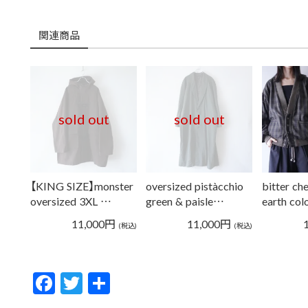
関連商品
sold out
sold out
【KING SIZE】monster
oversized pistàcchio
bitter ch
oversized 3XL …
green & paisle…
earth col
11,000
円
11,000
円
(税込)
(税込)
F
T
共
ac
w
有