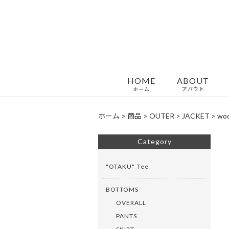
HOME
ABOUT
ホーム
アバウト
ホーム
>
商品
>
OUTER
>
JACKET
>
woo
Category
"OTAKU" Tee
BOTTOMS
OVERALL
PANTS