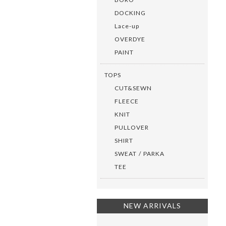
DOCKING
Lace-up
OVERDYE
PAINT
TOPS
CUT&SEWN
FLEECE
KNIT
PULLOVER
SHIRT
SWEAT / PARKA
TEE
NEW ARRIVALS