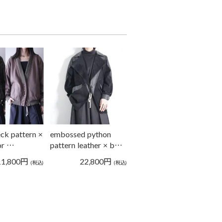
eck pattern ×
embossed python
or …
pattern leather × b…
11,800
円
22,800
円
(税込)
(税込)