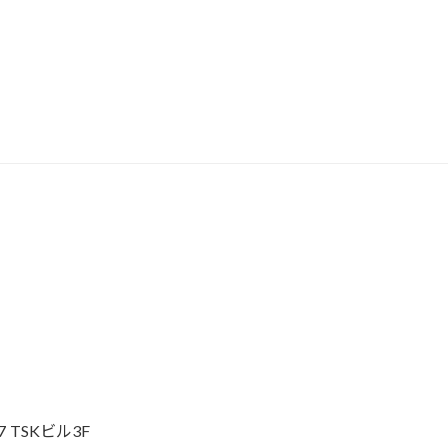
e
itt
b
er
o
o
k
 TSKビル3F