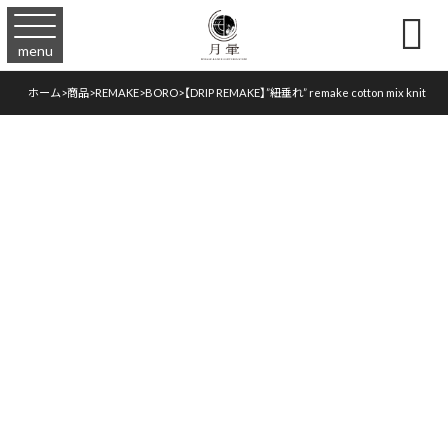

menu
ホーム
>
商品
>
REMAKE
>
BORO
>
【DRIP REMAKE】”紐垂れ” remake cotton mix knit