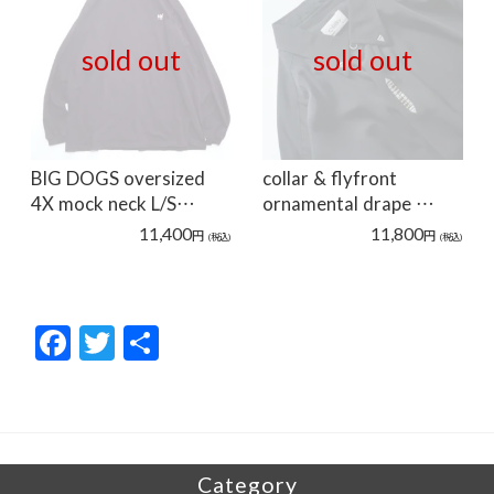
sold out
sold out
BIG DOGS oversized
collar & flyfront
4X mock neck L/S…
ornamental drape …
11,400
11,800
円
円
(税込)
(税込)
F
T
共
ac
w
有
e
itt
b
er
o
Category