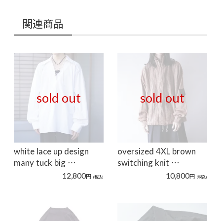
関連商品
sold out
sold out
white lace up design
oversized 4XL brown
many tuck big …
switching knit …
12,800
10,800
円
円
(税込)
(税込)