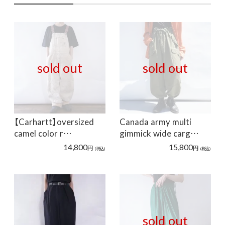
sold out
sold out
【Carhartt】oversized
Canada army multi
camel color r…
gimmick wide carg…
14,800
15,800
円
円
(税込)
(税込)
sold out