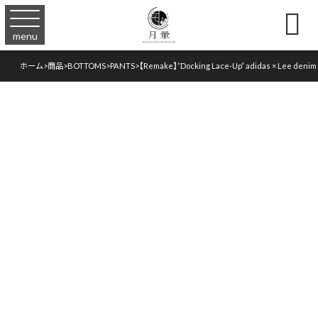

menu
ホーム
>
商品
>
BOTTOMS
>
PANTS
>
【Remake】”Docking Lace-Up” adidas × Lee denim 