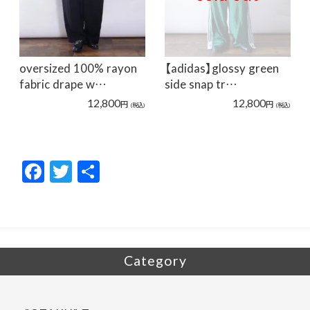
oversized 100% rayon
【adidas】glossy green
fabric drape w…
side snap tr…
12,800
12,800
円
円
(税込)
(税込)
F
T
共
ac
w
有
e
itt
b
er
o
Category
o
k