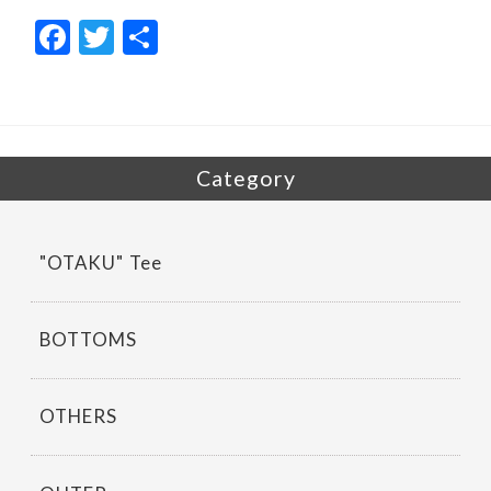
F
T
共
ac
w
有
e
itt
b
er
o
Category
o
k
"OTAKU" Tee
BOTTOMS
OTHERS