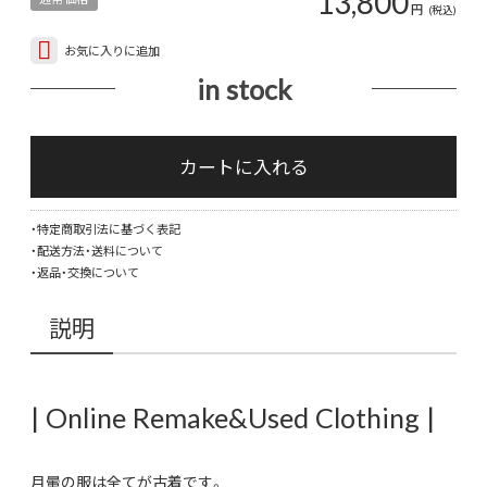
13,800
円
(税込)
お気に入りに追加
in stock
"水
墨
カートに入れる
画
×
・特定商取引法に基づく表記
迷
・配送方法・送料について
彩"
・返品・交換について
Y2K
spra
説明
pain
dam
wid
pant
| Online Remake&Used Clothing |
個
月暈の服は全てが古着です。