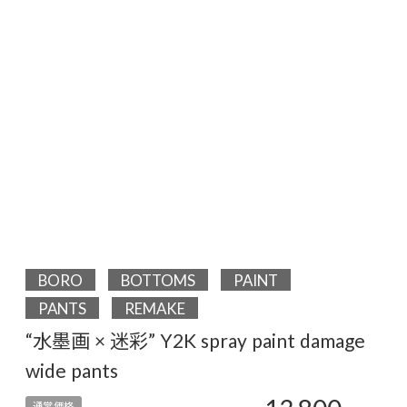
BORO
BOTTOMS
PAINT
PANTS
REMAKE
“水墨画 × 迷彩” Y2K spray paint damage
wide pants
通常価格