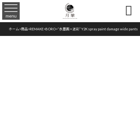

menu
ホーム
>
商品
>
REMAKE
>
BORO
>
“水墨画 × 迷彩” Y2K spray paint damage wide pants