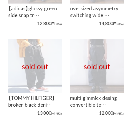
【adidas】glossy green
oversized asymmetry
side snap tr…
switching wide …
12,800
14,800
円
円
(税込)
(税込)
sold out
sold out
【TOMMY HILFIGER】
multi gimmick desing
broken black deni…
convertible te…
13,800
12,800
円
円
(税込)
(税込)