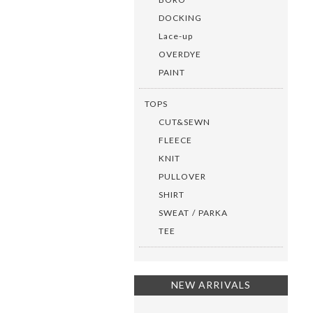
DOCKING
Lace-up
OVERDYE
PAINT
TOPS
CUT&SEWN
FLEECE
KNIT
PULLOVER
SHIRT
SWEAT / PARKA
TEE
NEW ARRIVALS