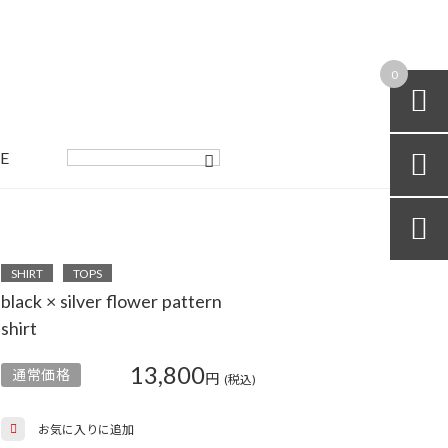
0

E


SHIRT
TOPS
black × silver flower pattern
shirt
13,800
通常価格
円
(税込)
お気に入りに追加