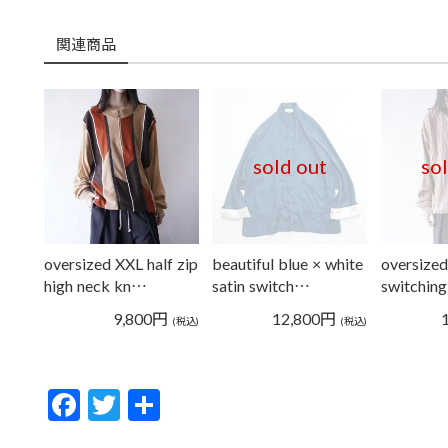
関連商品
sold out
so
oversized XXL half zip
beautiful blue × white
oversize
high neck kn…
satin switch…
switching
9,800
円
12,800
円
(税込)
(税込)
F
T
共
ac
w
有