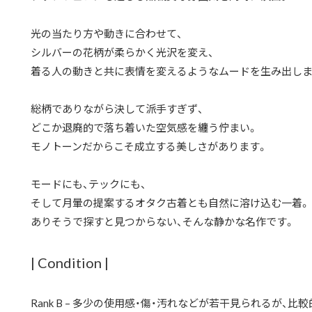
光の当たり方や動きに合わせて、
シルバーの花柄が柔らかく光沢を変え、
着る人の動きと共に表情を変えるようなムードを生み出しま
総柄でありながら決して派手すぎず、
どこか退廃的で落ち着いた空気感を纏う佇まい。
モノトーンだからこそ成立する美しさがあります。
モードにも、テックにも、
そして月暈の提案するオタク古着とも自然に溶け込む一着。
ありそうで探すと見つからない、そんな静かな名作です。
| Condition |
Rank B – 多少の使用感・傷・汚れなどが若干見られるが、比