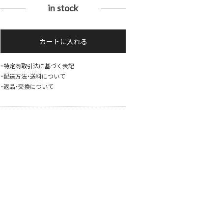
in stock
black
カートに入れる
×
silver
flower
・特定商取引法に基づく表記
・配送方法・送料について
pattern
・返品・交換について
shirt
個