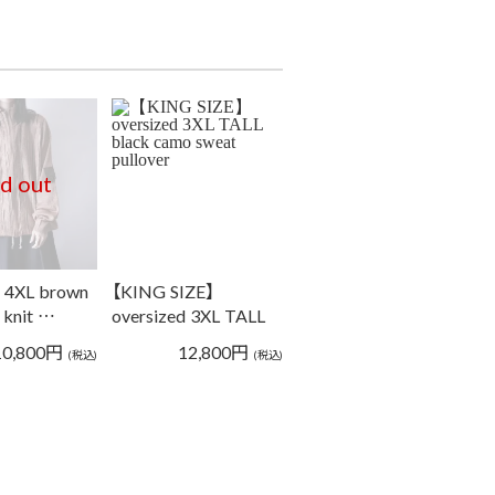
ld out
d 4XL brown
【KING SIZE】
 knit …
oversized 3XL TALL
bla…
10,800
円
12,800
円
(税込)
(税込)