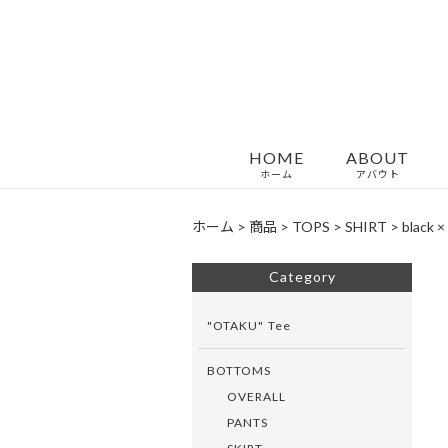
HOME
ABOUT
ホーム
アバウト
ホーム
>
商品
>
TOPS
>
SHIRT
>
black ×
Category
"OTAKU" Tee
BOTTOMS
OVERALL
PANTS